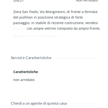
326,21
Non Arredato
Zona San Paolo, Via Monginevro, di fronte a fermata
del pullman in posizione strategica di forte
passaggio, in stabile di recente costruzione, vendesi
negozio
con ampie vetrine composto da ampio fronte,
retro, servizio, cantina, 2 ingressi, porta blindata, aria
Mostra tutta la descrizione
condizionata, serrande elettriche, antifurto,
riscaldamento autonomo.
Servizi e Caratteristiche
Caratteristiche
non arredato
Chiedi a un agente di questa casa