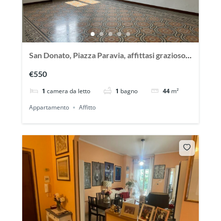
San Donato, Piazza Paravia, affittasi grazioso
bilocale vuoto
€550
1
camera da letto
1
bagno
44
m²
Appartamento
Affitto