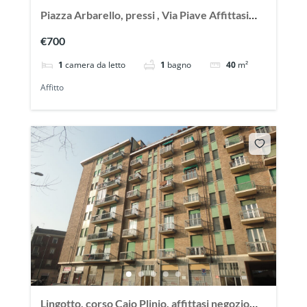
Piazza Arbarello, pressi , Via Piave Affittasi
splendido appartamento nuovo
€700
1
camera da letto
1
bagno
40
m²
Affitto
Lingotto, corso Caio Plinio, affittasi negozio