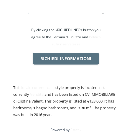
By clicking the «RICHIEDI INFO» button you
agree to the Termini di utilizzo and
Politica
sulla riservatezza
RICHIEDI INFORMAZIONI
This
locale commerciale
style property is located in is
currently
Vendita
and has been listed on CV IMMOBILIARE
di Cristina Valent. This property is listed at €133.000. It has
bedrooms,
1
bagno
bathrooms, and is
70
m²
. The property
was built in 2016 year.
Powered by
Estatik