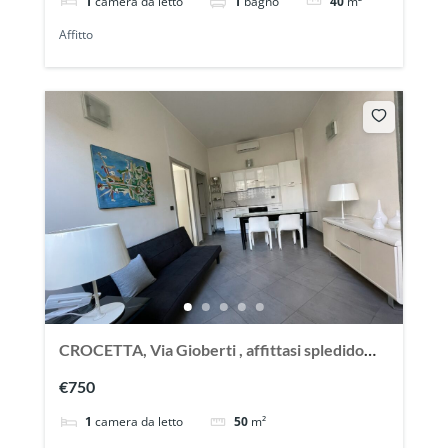
1
camera da letto
1
bagno
40
m²
Affitto
CROCETTA, Via Gioberti , affittasi spledido
appartamento ristrutturato ed arredato
€750
1
camera da letto
50
m²