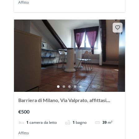
Affitto
Barriera di Milano, Via Valprato, affittasi
grazioso bilocale mansardato
€500
1
camera da letto
1
bagno
39
m²
Affitto