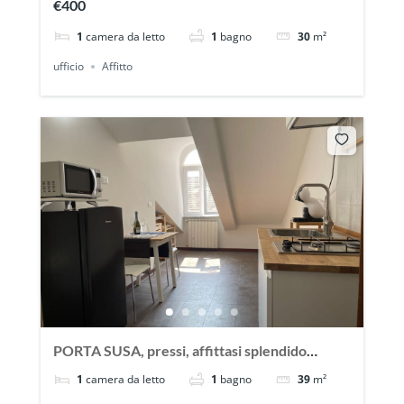
€400
1
camera da letto
1
bagno
30
m²
ufficio
Affitto
PORTA SUSA, pressi, affittasi splendido
bilocale per brevi periodi
1
camera da letto
1
bagno
39
m²