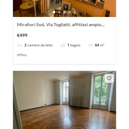
Mirafiori Sud, Via Togliatti, affittasi ampio
appartamento arredato
€499
2
camere da letto
1
bagno
64
m²
Affitto