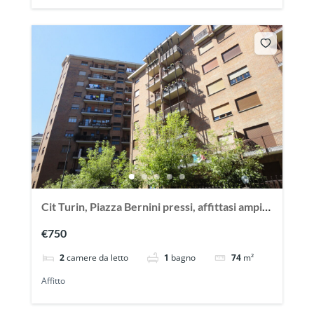
Cit Turin, Piazza Bernini pressi, affittasi ampio
trilocale vuoto
€750
2
camere da letto
1
bagno
74
m²
Affitto