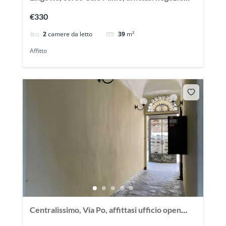
con 2 vani
€330
2
camere da letto
39
m²
Affitto
Centralissimo, Via Po, affittasi ufficio open
Space