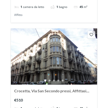
1
camera da letto
1
bagno
45
m²
Affitto
Crocetta, Via San Secondo pressi, Affittasi
ampio monolocale arredato
€510