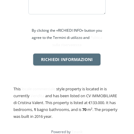
By clicking the «RICHIEDI INFO» button you
agree to the Termini di utilizzo and
Politica
sulla riservatezza
RICHIEDI INFORMAZIONI
This
locale commerciale
style property is located in is
currently
Vendita
and has been listed on CV IMMOBILIARE
di Cristina Valent. This property is listed at €133.000. It has
bedrooms,
1
bagno
bathrooms, and is
70
m²
. The property
was built in 2016 year.
Powered by
Estatik