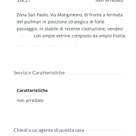
326,21
Non Arredato
Zona San Paolo, Via Monginevro, di fronte a fermata
del pullman in posizione strategica di forte
passaggio, in stabile di recente costruzione, vendesi
negozio
con ampie vetrine composto da ampio fronte,
retro, servizio, cantina, 2 ingressi, porta blindata, aria
Mostra tutta la descrizione
condizionata, serrande elettriche, antifurto,
riscaldamento autonomo.
Servizi e Caratteristiche
Caratteristiche
non arredato
Chiedi a un agente di questa casa