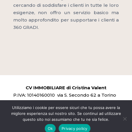
cercando di soddisfare i clienti in tutte le loro
esigenze, non offro un servizio basico ma
molto approfondito per supportare i clienti a
360 GRADI.
CV IMMOBILIARE di Cristina Valent
P.IVA:
10140160010
via S. Secondo 62 a Torino
Mail:
info@cvimmobiliare.it
Cell: +39 333 830
Utilizziamo i cookie per essere sicuri che tu possa avere la
1955
migliore esperienza sul nostro sito. Se continui ad utilizzare
Privacy Policy –
Sito realizzato da
questo sito noi assumiamo che tu ne sia felice.
Buongiorno, come possiamo aiutarti?
Leonteweb
Ok
Privacy policy