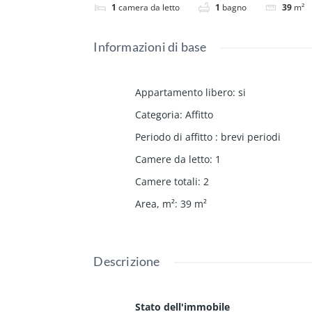
1
camera da letto
1
bagno
39
m²
Informazioni di base
Appartamento libero
:
si
Categoria
:
Affitto
Periodo di affitto
:
brevi periodi
Camere da letto
:
1
Camere totali
:
2
Area, m²
:
39
m²
Descrizione
Stato dell'immobile