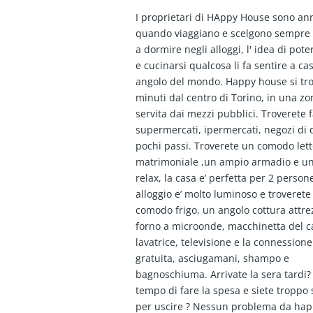
I proprietari di HAppy House sono an
quando viaggiano e scelgono sempre
a dormire negli alloggi, l' idea di pot
e cucinarsi qualcosa li fa sentire a ca
angolo del mondo. Happy house si tro
minuti dal centro di Torino, in una z
servita dai mezzi pubblici. Troverete 
supermercati, ipermercati, negozi di 
pochi passi. Troverete un comodo let
matrimoniale ,un ampio armadio e u
relax, la casa e’ perfetta per 2 persone
alloggio e’ molto luminoso e troverete
comodo frigo, un angolo cottura attre
forno a microonde, macchinetta del ca
lavatrice, televisione e la connessione
gratuita, asciugamani, shampo e
bagnoschiuma. Arrivate la sera tardi
tempo di fare la spesa e siete troppo 
per uscire ? Nessun problema da ha