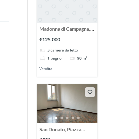
Madonna di Campagna,
Via Sansovino vendesi
€125.000
ampio appartamento con
3
camere da letto
terrazzo
1
bagno
90
m²
Vendita
San Donato, Piazza
Paravia, affittasi