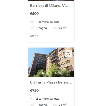
Barriera di Milano, Via
Valprato, affittasi
€500
grazioso bilocale
1
camera da letto
mansardato
1
bagno
39
m²
Affitto
Cit Turin, Piazza Bernini
pressi, affittasi ampio
€750
trilocale vuoto
2
camere da letto
1
bagno
74
m²