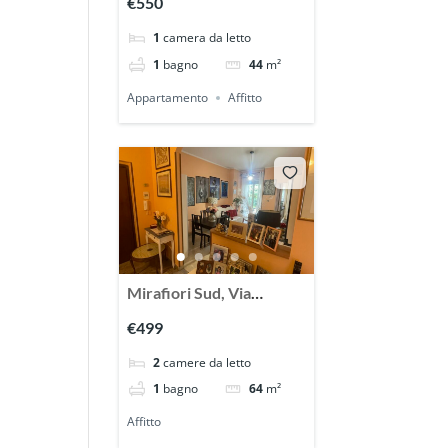
€550
grazioso bilocale vuoto
1
camera da letto
1
bagno
44
m²
Appartamento
Affitto
Mirafiori Sud, Via
Togliatti, affittasi ampio
€499
appartamento arredato
2
camere da letto
1
bagno
64
m²
Affitto