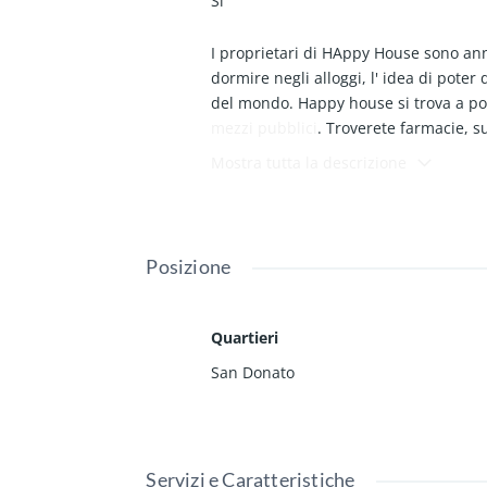
Si
I proprietari di HAppy House sono an
dormire negli alloggi, l' idea di poter
del mondo. Happy house si trova a po
mezzi pubblici
. Troverete farmacie, s
Troverete un comodo letto matrimonial
Mostra tutta la descrizione
2 persone. L’ alloggio e’ molto
lumino
forno a microonde, macchinetta del caf
asciugamani, shampo e bagnoschiuma. 
siete troppo stanchi per uscire ? N
Posizione
una cena veloce e inoltre la colazione
!!!!!!!!!!!!!!!!!!!!!!!ATTENZIONE!!!!!!!
RICHIESTA PROVVIGIONE.
Quartieri
San Donato
Servizi e Caratteristiche