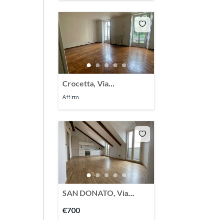
Crocetta, Via
Montevecchio, affittasi
Affitto
ampio appartamento 150
mq
SAN DONATO, Via
Pacinotti , affittasi
€700
splendido appartmento