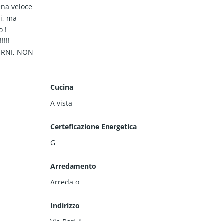
ena veloce
oi, ma
o !
!!!!!
ORNI, NON
Cucina
A vista
Certeficazione Energetica
G
Arredamento
Arredato
Indirizzo