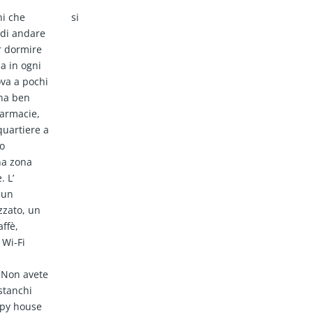
ni che
si
 di andare
er dormire
sa in ogni
va a pochi
ona ben
farmacie,
quartiere a
to
na zona
. L’
 un
zzato, un
ffè,
 Wi-Fi
? Non avete
stanchi
ppy house