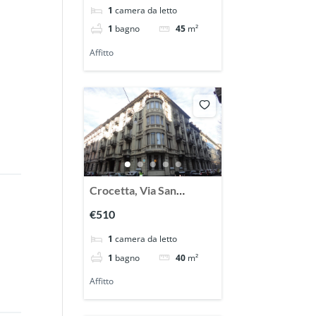
1
camera da letto
mansardato
1
bagno
45
m²
Affitto
Crocetta, Via San
Secondo pressi, Affittasi
€510
ampio monolocale
1
camera da letto
arredato
1
bagno
40
m²
Affitto