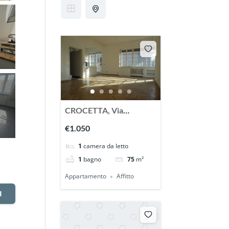
CROCETTA, Via
Vespucci, affittasi
€1.050
splendido appartamento
1
camera da letto
1
bagno
75
m²
Appartamento
Affitto
I