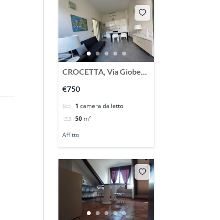
CROCETTA, Via Gioberti
, affittasi spledido
€750
appartamento
1
camera da letto
ristrutturato ed arredato
50
m²
Affitto