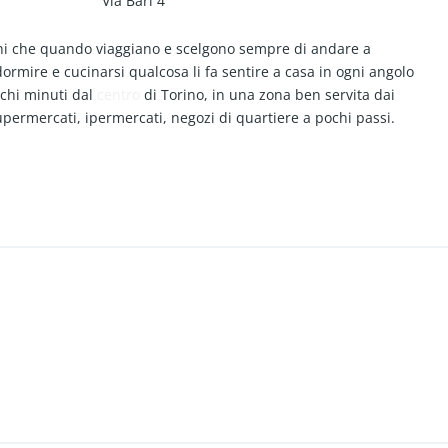
Via Bari 4
ni che quando viaggiano e scelgono sempre di andare a
 dormire e cucinarsi qualcosa li fa sentire a casa in ogni angolo
chi minuti dal
centro
di Torino, in una zona ben servita dai
upermercati, ipermercati, negozi di quartiere a pochi passi.
e ,un ampio armadio e una zona relax, la casa e’ perfetta per
so
e troverete un comodo frigo, un angolo cottura attrezzato, un
fè, lavatrice, televisione e la connessione Wi-Fi gratuita,
Arrivate la sera tardi? Non avete tempo di fare la spesa e
essun problema da happy house troverete sempre qualcosa per
 ve la offriamo noi, ma questa e’ una sorpresa! Via aspettiamo !
!!!!!!!!!!!!!!!!! DURATA MASSIMO LOCAZIONE 30 GIORNI, NON VIENE