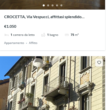
CROCETTA, Via Vespucci, affittasi splendido
appartamento
€1.050
1
camera da letto
1
bagno
75
m²
Appartamento
Affitto