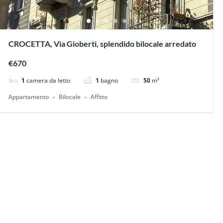
CROCETTA, Via Gioberti, splendido bilocale arredato
€670
1
camera da letto
1
bagno
50
m²
Appartamento
Bilocale
Affitto
Appartamento
4 risultati