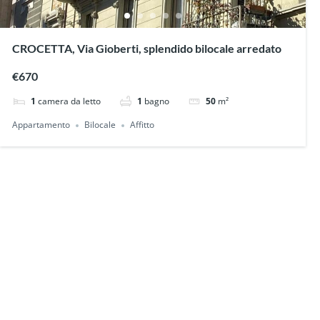
CROCETTA, Via Gioberti, splendido bilocale arredato
€670
1
camera da letto
1
bagno
50
m²
Appartamento
Bilocale
Affitto
Bilocale
1 risultato