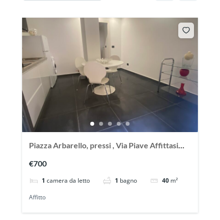
Piazza Arbarello, pressi , Via Piave Affittasi
splendido appartamento nuovo
€700
1
camera da letto
1
bagno
40
m²
Affitto