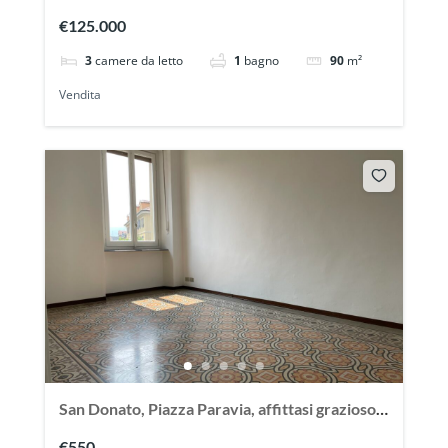
ampio appartamento con terrazzo
€125.000
3
camere da letto
1
bagno
90
m²
Vendita
San Donato, Piazza Paravia, affittasi grazioso
bilocale vuoto
€550