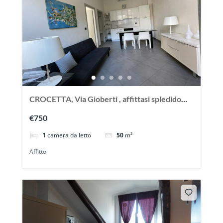
CROCETTA, Via Gioberti , affittasi spledido
appartamento ristrutturato ed arredato
€750
1
camera da letto
50
m²
Affitto