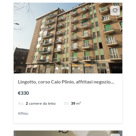
Lingotto, corso Caio Plinio, affittasi negozio
con 2 vani
€330
2
camere da letto
39
m²
Affitto