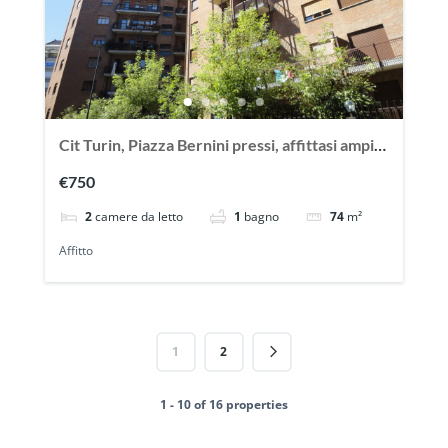
Cit Turin, Piazza Bernini pressi, affittasi ampio
trilocale vuoto
€750
2
camere da letto
1
bagno
74
m²
Affitto
1
2
1 - 10 of 16 properties