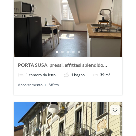
PORTA SUSA, pressi, affittasi splendido
bilocale per brevi periodi
1
camera da letto
1
bagno
39
m²
Appartamento
Affitto