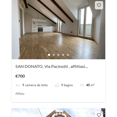
SAN DONATO, Via Pacinotti , affittasi
splendido appartmento mansardato
€700
1
camera da letto
1
bagno
45
m²
Affitto