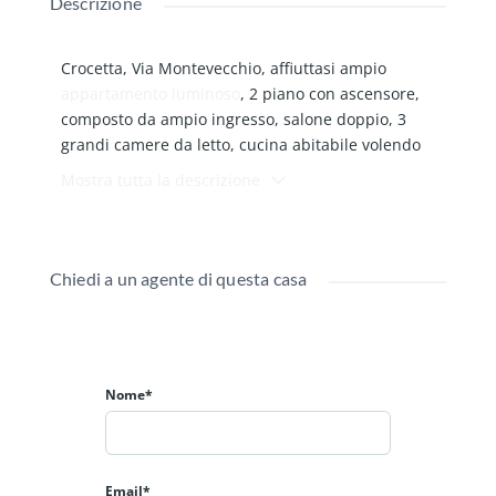
Descrizione
Crocetta, Via Montevecchio, affiuttasi ampio
appartamento
luminoso
, 2 piano con ascensore,
composto da ampio ingresso, salone doppio, 3
grandi camere da letto, cucina abitabile volendo
arredata, doppi servizi, rispostiglio, 2 arie, balconi,
Mostra tutta la descrizione
riscadamento centralizzato con termovalvole,
canone concordato con obbligo di residenza,
chiamare solo se referenziati.
Chiedi a un agente di questa casa
Nome*
Email*