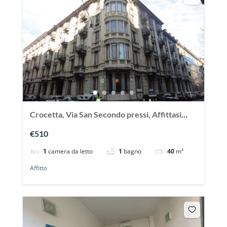
Crocetta, Via San Secondo pressi, Affittasi
ampio monolocale arredato
€510
1
camera da letto
1
bagno
40
m²
Affitto