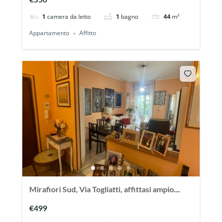
1
camera da letto
1
bagno
44
m²
Appartamento
Affitto
Mirafiori Sud, Via Togliatti, affittasi ampio
appartamento arredato
€499