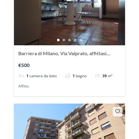
Barriera di Milano, Via Valprato, affittasi
grazioso bilocale mansardato
€500
1
camera da letto
1
bagno
39
m²
Affitto