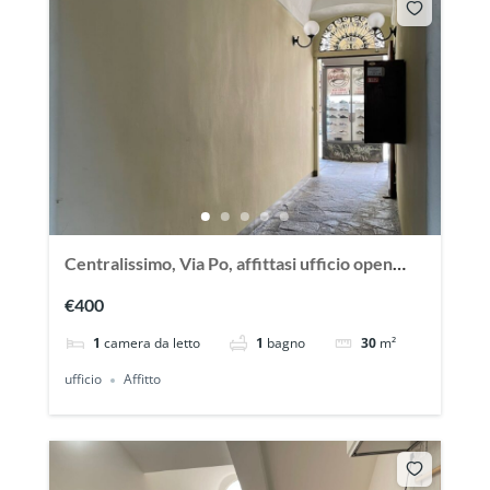
Centralissimo, Via Po, affittasi ufficio open
Space
€400
1
camera da letto
1
bagno
30
m²
ufficio
Affitto