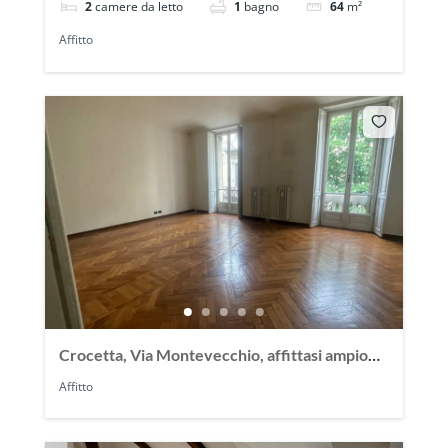
2
camere da letto
1
bagno
64
m²
Affitto
Crocetta, Via Montevecchio, affittasi ampio
appartamento 150 mq
Affitto