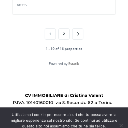
Affitto
1
2
1 - 10 of 16 properties
Powered by
Estatik
CV IMMOBILIARE di Cristina Valent
P.IVA:
10140160010
via S. Secondo 62 a Torino
Mail:
info@cvimmobiliare.it
Cell: +39 333 830
Utilizziamo i cookie per essere sicuri che tu possa avere la
1955
migliore esperienza sul nostro sito. Se continui ad utilizzare
Privacy Policy –
Sito realizzato da
questo sito noi assumiamo che tu ne sia felice.