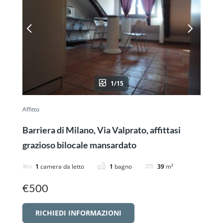
1/15
Affitto
Barriera di Milano, Via Valprato, affittasi
grazioso bilocale mansardato
1
camera da letto
1
bagno
39
m²
€500
RICHIEDI INFORMAZIONI