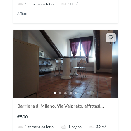
1
camera da letto
50
m²
Affitto
Barriera di Milano, Via Valprato, affittasi
grazioso bilocale mansardato
€500
1
camera da letto
1
bagno
39
m²