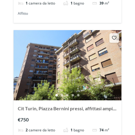
1
camera da letto
1
bagno
39
m²
Affitto
Cit Turin, Piazza Bernini pressi, affittasi ampio
trilocale vuoto
€750
2
camere da letto
1
bagno
74
m²