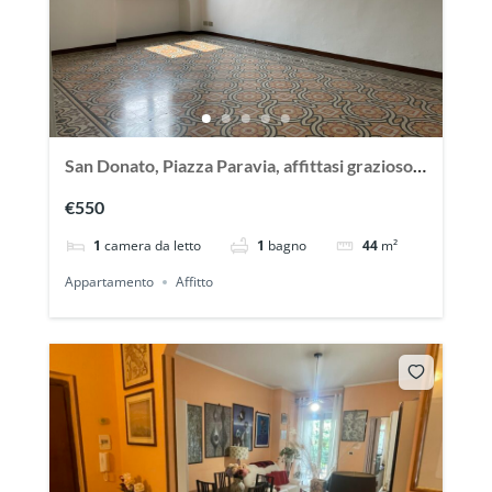
San Donato, Piazza Paravia, affittasi grazioso
bilocale vuoto
€550
1
camera da letto
1
bagno
44
m²
Appartamento
Affitto