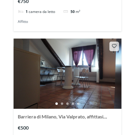
€750
1
camera da letto
50
m²
Affitto
Barriera di Milano, Via Valprato, affittasi
grazioso bilocale mansardato
€500