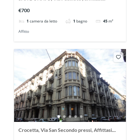
splendido appartmento mansardato
€700
1
camera da letto
1
bagno
45
m²
Affitto
Crocetta, Via San Secondo pressi, Affittasi
ampio monolocale arredato