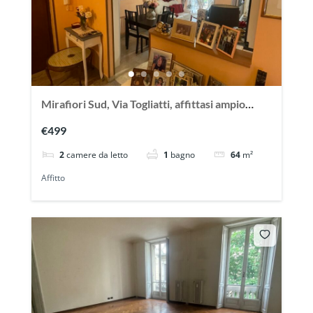
Mirafiori Sud, Via Togliatti, affittasi ampio
appartamento arredato
€499
2
camere da letto
1
bagno
64
m²
Affitto