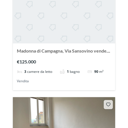
Madonna di Campagna, Via Sansovino vendesi
ampio appartamento con terrazzo
€125.000
3
camere da letto
1
bagno
90
m²
Vendita