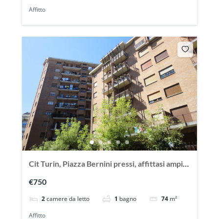
Affitto
Cit Turin, Piazza Bernini pressi, affittasi ampio
trilocale vuoto
€750
2
camere da letto
1
bagno
74
m²
Affitto