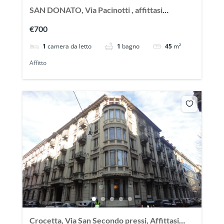
SAN DONATO, Via Pacinotti , affittasi
splendido appartmento mansardato
€700
1
camera da letto
1
bagno
45
m²
Affitto
Crocetta, Via San Secondo pressi, Affittasi