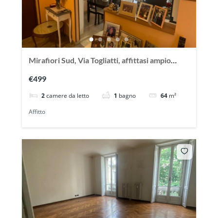
Mirafiori Sud, Via Togliatti, affittasi ampio
appartamento arredato
€499
2
camere da letto
1
bagno
64
m²
Affitto