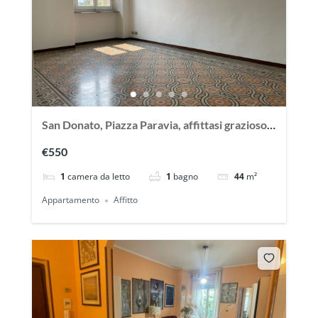
San Donato, Piazza Paravia, affittasi grazioso
bilocale vuoto
€550
1
camera da letto
1
bagno
44
m²
Appartamento
Affitto