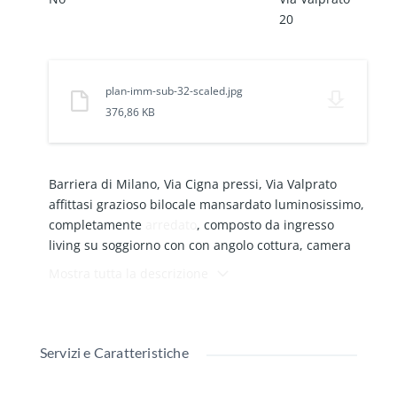
20
plan-imm-sub-32-scaled.jpg
376,86 KB
Barriera di Milano, Via Cigna pressi, Via Valprato
affittasi grazioso bilocale mansardato luminosissimo,
completamente
arredato
, composto da ingresso
living su soggiorno con con angolo cottura, camera
da letto e servizio, riscaldamento autonomo.
Mostra tutta la descrizione
L'
appartamento
si trova ad un terzo piano senza
ascensore ed è adatto ad un single, chiamate solo se
referenziati grazie
Servizi e Caratteristiche