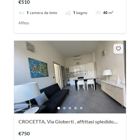
€510
1
camera da letto
1
bagno
40
m²
Affitto
CROCETTA, Via Gioberti , affittasi spledido
appartamento ristrutturato ed arredato
€750