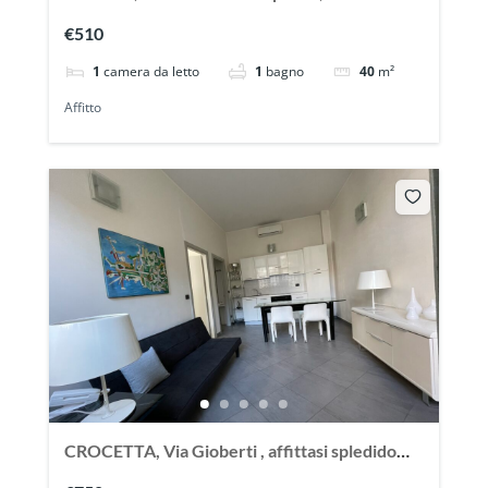
ampio monolocale arredato
€510
1
camera da letto
1
bagno
40
m²
Affitto
CROCETTA, Via Gioberti , affittasi spledido
appartamento ristrutturato ed arredato