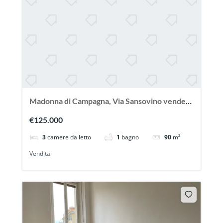
Madonna di Campagna, Via Sansovino vendesi
ampio appartamento con terrazzo
€125.000
3
camere da letto
1
bagno
90
m²
Vendita