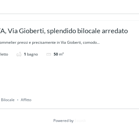
 Via Gioberti, splendido bilocale arredato
ommelier pressi e precisamente in Via Gioberti, comodo...
letto
1
bagno
50
m²
Bilocale
Affitto
Powered by
Estatik