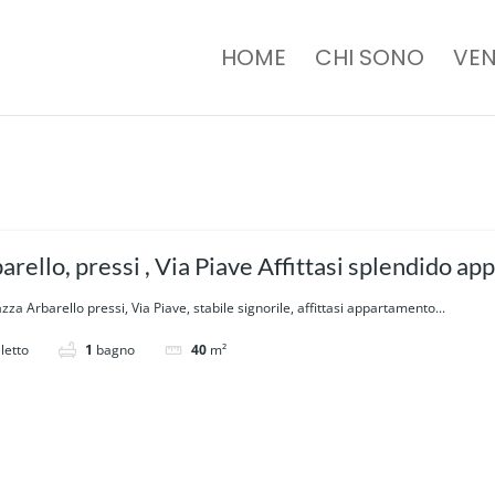
HOME
CHI SONO
VEN
arello, pressi , Via Piave Affittasi splendido 
zza Arbarello pressi, Via Piave, stabile signorile, affittasi appartamento...
letto
1
bagno
40
m²