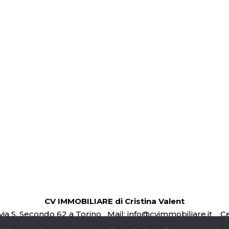
 Via Gioberti, splendido bilocale arredato
ommelier pressi e precisamente in Via Gioberti, comodo...
letto
1
bagno
50
m²
Bilocale
Affitto
Powered by
Estatik
CV IMMOBILIARE di Cristina Valent
via S. Secondo 62 a Torino Mail:
info@cvimmobiliare.it
Ce
Privacy Policy –
Sito realizzato da
Leonteweb