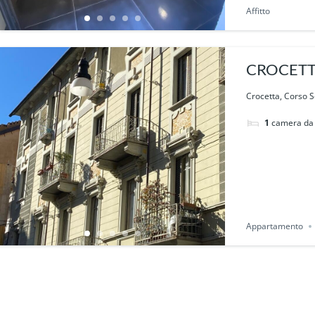
Affitto
CROCETTA,
Crocetta, Corso S
1
camera da 
Appartamento
arredato