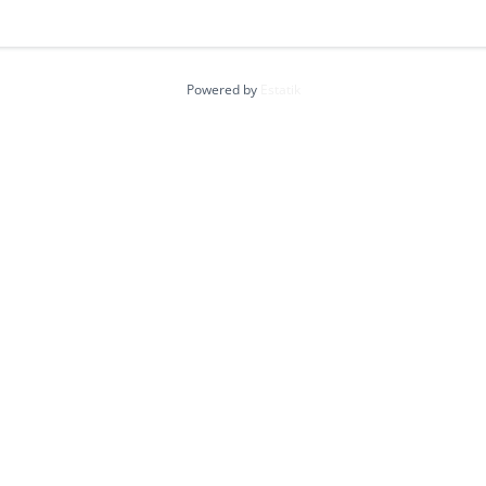
Powered by
Estatik
Ordina per
corso Caio Plinio, affittasi negozio
 a pochi passi da Via Passo Buole...
€330
letto
39
m²
 by
Estatik