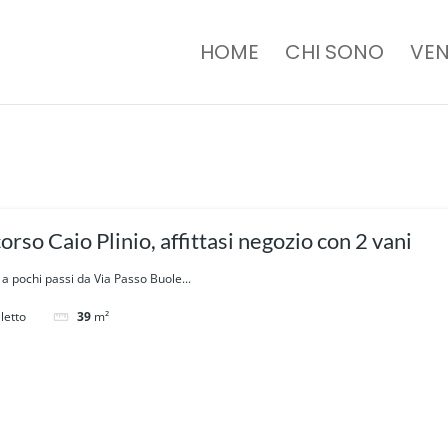
HOME
CHI SONO
VEN
corso Caio Plinio, affittasi negozio con 2 vani
 a pochi passi da Via Passo Buole...
letto
39
m²