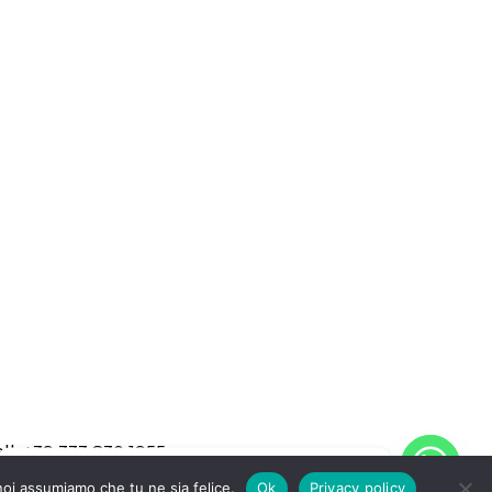
ll: +39 333 830 1955
Buongiorno, come possiamo aiutarti?
 noi assumiamo che tu ne sia felice.
Ok
Privacy policy