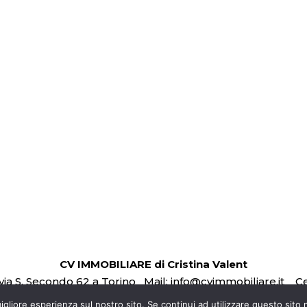
Ordina per
corso Caio Plinio, affittasi negozio
 a pochi passi da Via Passo Buole...
€330
letto
39
m²
 by
Estatik
CV IMMOBILIARE di Cristina Valent
via S. Secondo 62 a Torino Mail:
info@cvimmobiliare.it
Ce
Privacy Policy –
Sito realizzato da
Leonteweb
igliore esperienza sul nostro sito. Se continui ad utilizzare questo sito