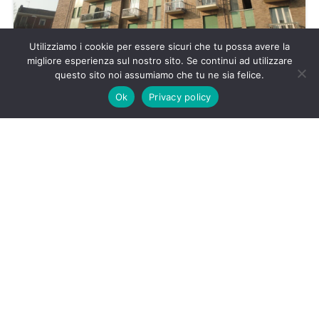
Utilizziamo i cookie per essere sicuri che tu possa avere la
migliore esperienza sul nostro sito. Se continui ad utilizzare
questo sito noi assumiamo che tu ne sia felice.
Buongiorno, come possiamo aiutarti?
Lingotto, corso Caio Plinio, affittasi negozio con 2
Ok
Privacy policy
vani
€330
2
camere da letto
39
m²
Affitto
Powered by
Estatik
CV IMMOBILIARE di Cristina Valent
P.IVA:
10140160010
via S. Secondo 62 a Torino
Mail:
info@cvimmobiliare.it
Cell: +39 333 830
1955