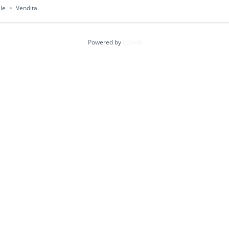
le
Vendita
Powered by
Estatik
Ordina per
, vendesi negozio con due ampie vetrine
ia Monginevro, di fronte a fermata del...
70
m²
le
Vendita