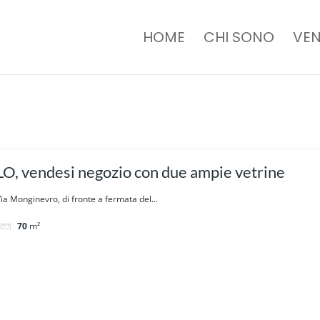
HOME
CHI SONO
VEN
, vendesi negozio con due ampie vetrine
ia Monginevro, di fronte a fermata del...
70
m²