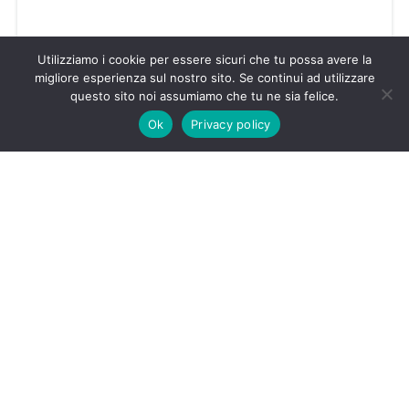
Utilizziamo i cookie per essere sicuri che tu possa avere la
migliore esperienza sul nostro sito. Se continui ad utilizzare
questo sito noi assumiamo che tu ne sia felice.
Buongiorno, come possiamo aiutarti?
SAN PAOLO, vendesi negozio con due ampie vetrine
Ok
Privacy policy
€133.000
1
bagno
70
m²
locale commerciale
Vendita
Powered by
Estatik
CV IMMOBILIARE di Cristina Valent
P.IVA:
10140160010
via S. Secondo 62 a Torino
Mail:
info@cvimmobiliare.it
Cell: +39 333 830
1955