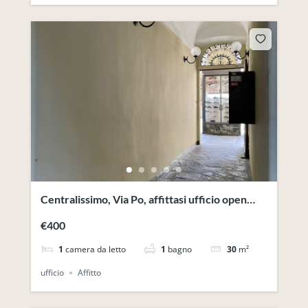
Centralissimo, Via Po, affittasi ufficio open
Space
€400
1
camera da letto
1
bagno
30
m²
ufficio
Affitto