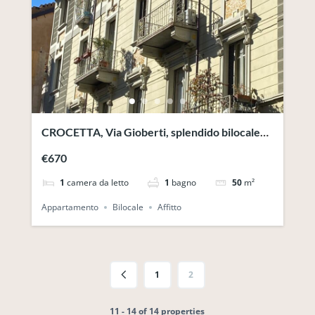
CROCETTA, Via Gioberti, splendido bilocale
arredato
€670
1
camera da letto
1
bagno
50
m²
Appartamento
Bilocale
Affitto
1
2
11 - 14 of 14 properties