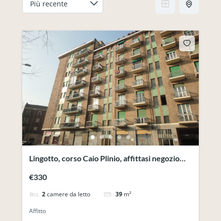
Lingotto, corso Caio Plinio, affittasi negozio
con 2 vani
€330
2
camere da letto
39
m²
Affitto